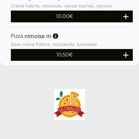
Crème fraîche, moutarde, viande hachée, oignons
10.00
€
nimoise m
Base crème fraîche, mozzarella, brandade
10.50
€