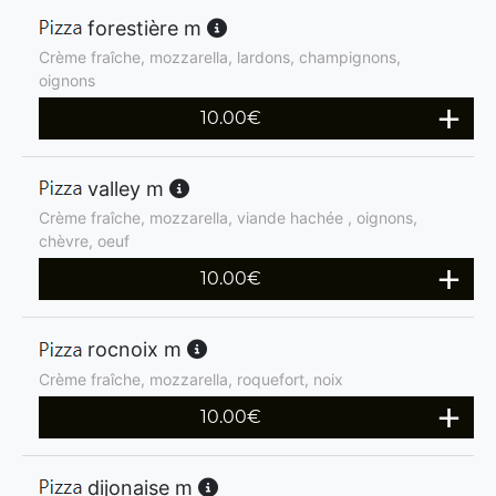
forestière m
Crème fraîche, mozzarella, lardons, champignons,
oignons
10.00
€
valley m
Crème fraîche, mozzarella, viande hachée , oignons,
chèvre, oeuf
10.00
€
rocnoix m
Crème fraîche, mozzarella, roquefort, noix
10.00
€
dijonaise m