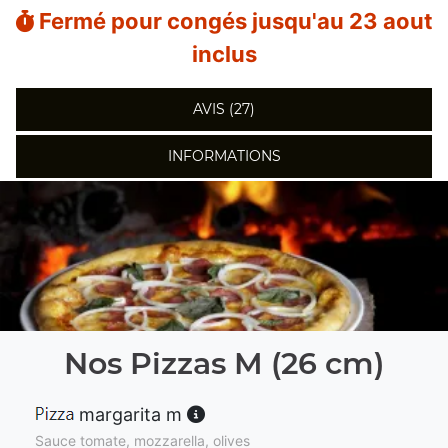
Fermé pour congés jusqu'au 23 aout
inclus
AVIS (27)
INFORMATIONS
Nos Pizzas M (26 cm)
margarita m
Sauce tomate, mozzarella, olives