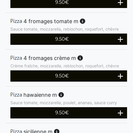
9.50
€
4 fromages tomate m
Sauce tomate, mozzarella, reblochon, roquefort, chèvre
9.50
€
4 fromages crème m
Crème fraîche, mozzarella, reblochon, roquefort, chèvre
9.50
€
hawaienne m
Sauce tomate, mozzarella, poulet, ananas, sauce curry
9.50
€
sicilienne m