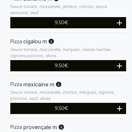
Sauce tomate, mozzarella, jambon, chorizo, sauce
samouraï, oeuf
9.50
€
cigalou m
Sauce tomate, mozzarella, merguez, viande hachée,
oignons,poivrons, olives
9.50
€
mexicaine m
Sauce tomate, mozzarelle, chorizo, merguez, oignons,
poivrons, oeuf, olives
9.50
€
provençale m