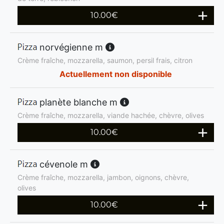
10.00
€
norvégienne m
Crème fraîche, mozzarella, saumon, persil frais, citron
Actuellement non disponible
planète blanche m
Crème fraîche, mozzarella, viande hachée, chèvre, olives
10.00
€
cévenole m
Crème fraîche, mozzarella, jambon, oignons, chèvre,
olives
10.00
€