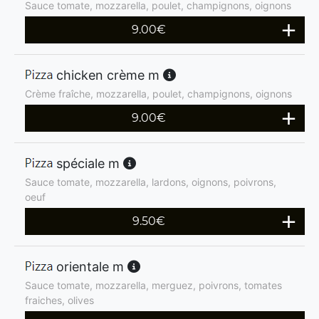
Sauce tomate, mozzarella, poulet, champignons, oignons
9.00
€
chicken crème m
Crème fraîche, mozzarella, poulet, champignons, oignons
9.00
€
spéciale m
Sauce tomate, mozzarella, lardons, oignons, poivrons,
oeuf
9.50
€
orientale m
Sauce tomate, mozzarella, merguez, poivrons, tomates
fraiches, olives