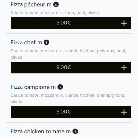
pêcheur m
Sauce tomate, mozzarella, thon, oeuf, olives
9.00
€
chef m
Sauce tomate, mozzarella, viande hachée, poivrons, oeuf,
olives
9.00
€
campione m
Sauce tomate, mozzarella, viande hachée, champignons,
olives
9.00
€
chicken tomate m