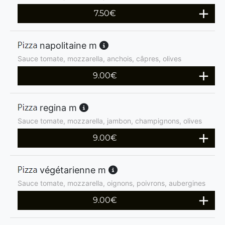
7.50
€
napolitaine m
Sauce tomate, mozzarella, anchois, câpres, olives
9.00
€
regina m
Sauce tomate, mozzarella, jambon, champignons, olives
9.00
€
végétarienne m
Sauce tomate, mozzarella, oignons, poivrons, aubergines
9.00
€