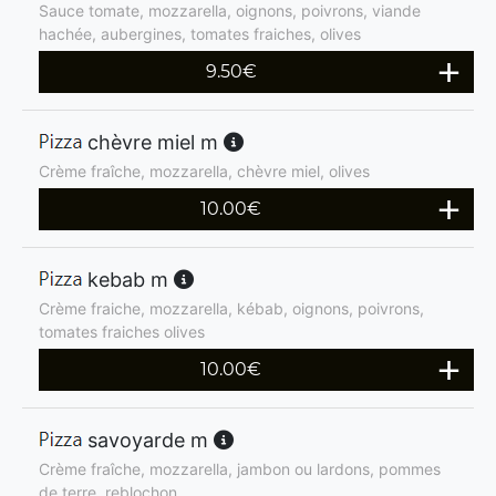
Sauce tomate, mozzarella, oignons, poivrons, viande
hachée, aubergines, tomates fraiches, olives
9.50
€
chèvre miel m
Crème fraîche, mozzarella, chèvre miel, olives
10.00
€
kebab m
Crème fraiche, mozzarella, kébab, oignons, poivrons,
tomates fraiches olives
10.00
€
savoyarde m
Crème fraîche, mozzarella, jambon ou lardons, pommes
de terre, reblochon