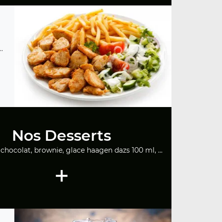
.
Nos Desserts
chocolat, brownie, glace haagen dazs 100 ml, ...
+