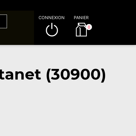
CONNEXION
PANIER
0
tanet (30900)