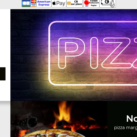
No
pizza marga