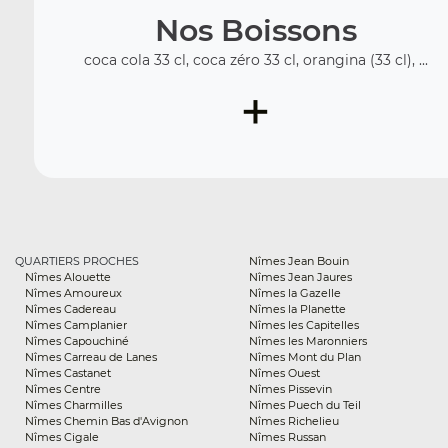
Nos Boissons
coca cola 33 cl, coca zéro 33 cl, orangina (33 cl), ...
+
QUARTIERS PROCHES
Nîmes Jean Bouin
Nîmes Alouette
Nîmes Jean Jaures
Nîmes Amoureux
Nîmes la Gazelle
Nîmes Cadereau
Nîmes la Planette
Nîmes Camplanier
Nîmes les Capitelles
Nîmes Capouchiné
Nîmes les Maronniers
Nîmes Carreau de Lanes
Nîmes Mont du Plan
Nîmes Castanet
Nîmes Ouest
Nîmes Centre
Nîmes Pissevin
Nîmes Charmilles
Nîmes Puech du Teil
Nîmes Chemin Bas d'Avignon
Nîmes Richelieu
Nîmes Cigale
Nîmes Russan