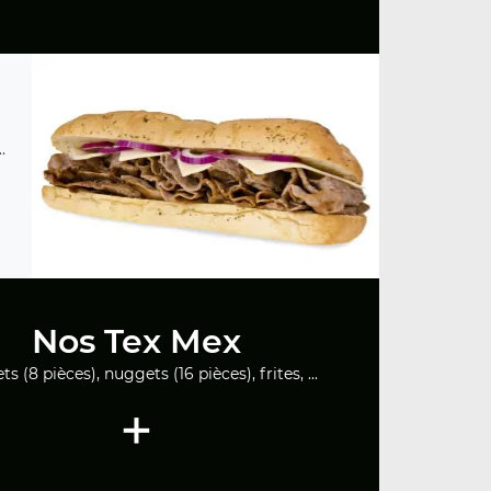
.
Nos Tex Mex
s (8 pièces), nuggets (16 pièces), frites, ...
+