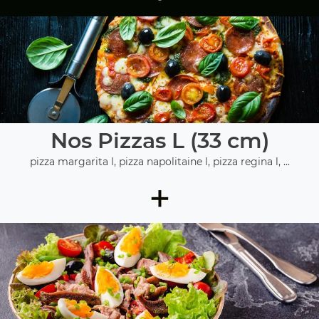
Nos Pizzas L (33 cm)
pizza margarita l, pizza napolitaine l, pizza regina l, ...
+