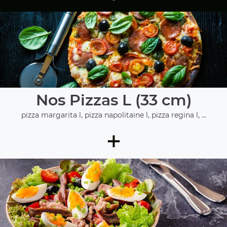
Nos Pizzas L (33 cm)
pizza margarita l, pizza napolitaine l, pizza regina l, ...
+