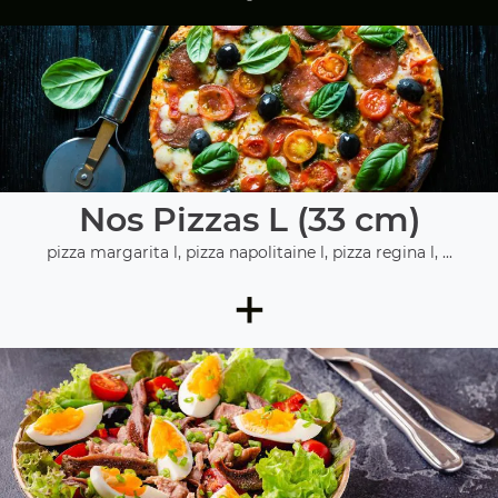
Nos Pizzas L (33 cm)
pizza margarita l, pizza napolitaine l, pizza regina l, ...
+