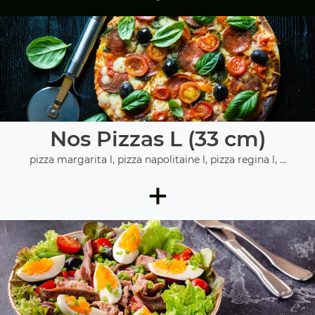
Nos Pizzas L (33 cm)
pizza margarita l, pizza napolitaine l, pizza regina l, ...
+