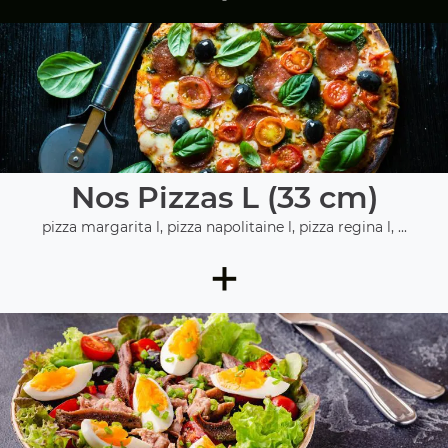
Nos Pizzas L (33 cm)
pizza margarita l, pizza napolitaine l, pizza regina l, ...
+