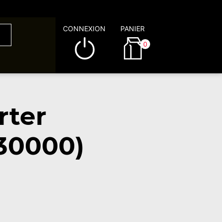
CONNEXION
PANIER
0
rter
30000)