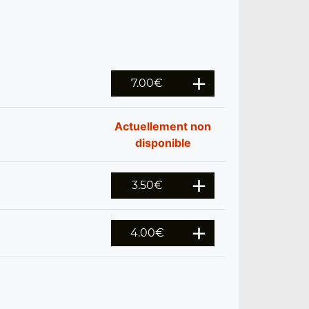
7.00
€
Actuellement non
disponible
3.50
€
4.00
€