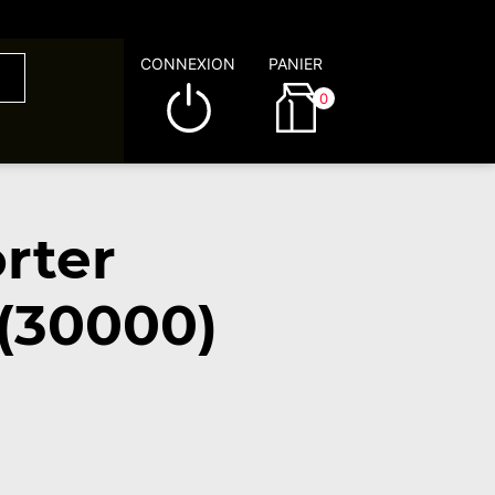
CONNEXION
PANIER
0
rter
 (30000)