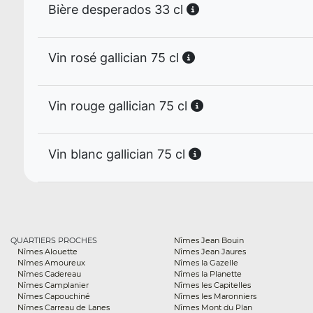
Bière desperados 33 cl
Vin rosé gallician 75 cl
Vin rouge gallician 75 cl
Vin blanc gallician 75 cl
QUARTIERS PROCHES
Nîmes Jean Bouin
Nîmes Alouette
Nîmes Jean Jaures
Nîmes Amoureux
Nîmes la Gazelle
Nîmes Cadereau
Nîmes la Planette
Nîmes Camplanier
Nîmes les Capitelles
Nîmes Capouchiné
Nîmes les Maronniers
Nîmes Carreau de Lanes
Nîmes Mont du Plan