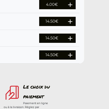
4.00
€
14.50
€
14.50
€
14.50
€
Le choix du
paiement
Paiement en ligne
ou à la livraison. Réglez par