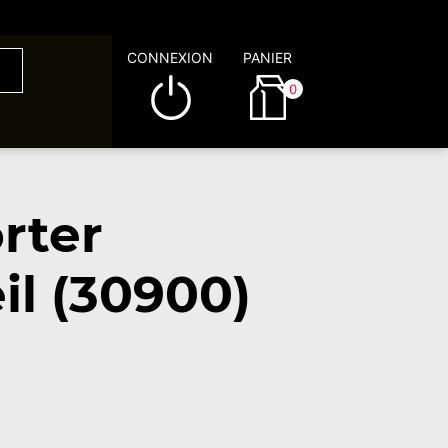
CONNEXION
PANIER
0
rter
l (30900)