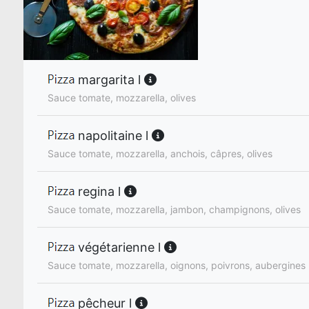
margarita l
Sauce tomate, mozzarella, olives
napolitaine l
Sauce tomate, mozzarella, anchois, câpres, olives
regina l
Sauce tomate, mozzarella, jambon, champignons, olives
végétarienne l
Sauce tomate, mozzarella, oignons, poivrons, aubergines
pêcheur l