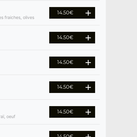
14.50
€
 fraiches, olives
14.50
€
14.50
€
14.50
€
14.50
€
aï, oeuf
14.50
€