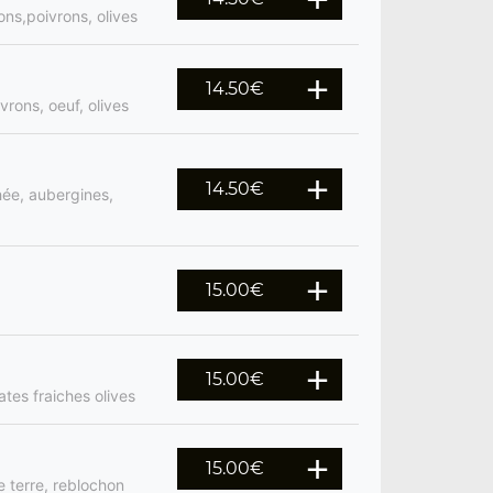
ns,poivrons, olives
14.50
€
rons, oeuf, olives
14.50
€
hée, aubergines,
15.00
€
15.00
€
tes fraiches olives
15.00
€
 terre, reblochon