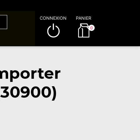
CONNEXION
PANIER
0
emporter
(30900)