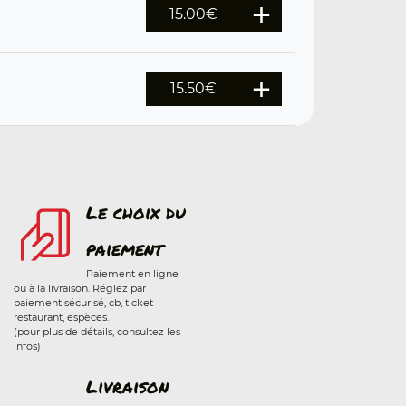
15.00
€
15.50
€
Le choix du
paiement
Paiement en ligne
ou à la livraison. Réglez par
paiement sécurisé, cb, ticket
restaurant, espèces.
(pour plus de détails, consultez les
infos)
Livraison