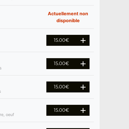
Actuellement non
disponible
15.00
€
15.00
€
s
15.00
€
s
15.00
€
re, oeuf