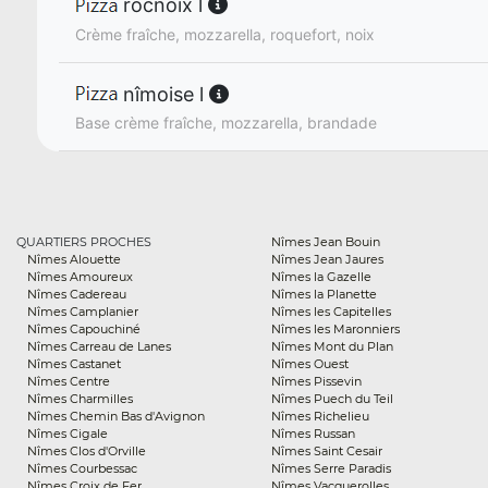
rocnoix l
Crème fraîche, mozzarella, roquefort, noix
nîmoise l
Base crème fraîche, mozzarella, brandade
QUARTIERS PROCHES
Nîmes Jean Bouin
Nîmes Alouette
Nîmes Jean Jaures
Nîmes Amoureux
Nîmes la Gazelle
Nîmes Cadereau
Nîmes la Planette
Nîmes Camplanier
Nîmes les Capitelles
Nîmes Capouchiné
Nîmes les Maronniers
Nîmes Carreau de Lanes
Nîmes Mont du Plan
Nîmes Castanet
Nîmes Ouest
Nîmes Centre
Nîmes Pissevin
Nîmes Charmilles
Nîmes Puech du Teil
Nîmes Chemin Bas d'Avignon
Nîmes Richelieu
Nîmes Cigale
Nîmes Russan
Nîmes Clos d'Orville
Nîmes Saint Cesair
Nîmes Courbessac
Nîmes Serre Paradis
Nîmes Croix de Fer
Nîmes Vacquerolles