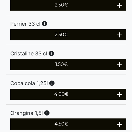
2.50
€
Perrier 33 cl
2.50
€
Cristaline 33 cl
1.50
€
Coca cola 1,25l
4.00
€
Orangina 1,5l
4.50
€