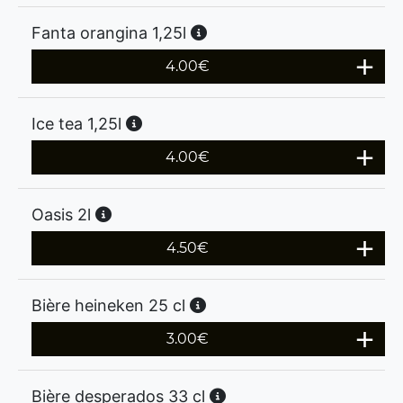
Fanta orangina 1,25l
4.00
€
Ice tea 1,25l
4.00
€
Oasis 2l
4.50
€
Bière heineken 25 cl
3.00
€
Bière desperados 33 cl