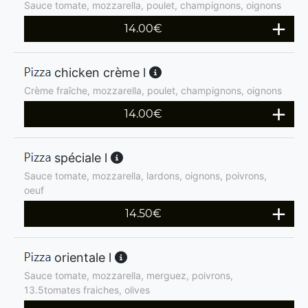
Sauce tomate, mozzarella, poulet, champignons, oignons
14.00
€
chicken crème l
Crème fraîche, mozzarella, poulet, champignons, oignons
14.00
€
spéciale l
Sauce tomate, mozzarella, lardons, oignons, poivrons,
oeuf
14.50
€
orientale l
Sauce tomate, mozzarella, merguez, poivrons,
13.5tomates fraiches, olives