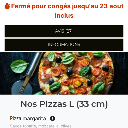
Fermé pour congés jusqu'au 23 aout
inclus
AVIS (27)
INFORMATIONS
Nos Pizzas L (33 cm)
margarita l
Sauce tomate, mozzarella, olives