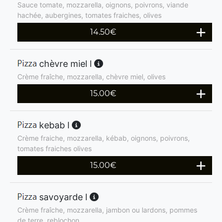
Sauce tomate, mozzarella, oignons, poivrons, viande
hachée, aubergines, tomates fraiches, olives
14.50
€
chèvre miel l
Crème fraîche, mozzarella, chèvre miel, olives
15.00
€
kebab l
Crème fraiche, mozzarella, kébab, oignons, poivrons,
tomates fraiches olives
15.00
€
savoyarde l
Crème fraîche, mozzarella, jambon ou lardons, pommes
de terre, reblochon