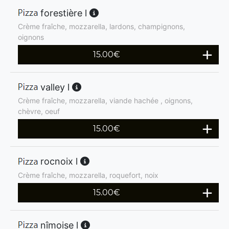
forestière l
Crème fraîche, mozzarella, lardons, champignons,
oignons
15.00
€
valley l
Crème fraîche, mozzarella, viande hachée , oignons,
chèvre, oeuf
15.00
€
rocnoix l
Crème fraîche, mozzarella, roquefort, noix
15.00
€
nîmoise l