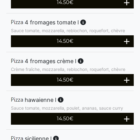
14.50
€
4 fromages tomate l
Sauce tomate, mozzarella, reblochon, roquefort, chèvre
14.50
€
4 fromages crème l
Crème fraîche, mozzarella, reblochon, roquefort, chèvre
14.50
€
hawaienne l
Sauce tomate, mozzarella, poulet, ananas, sauce curry
14.50
€
sicilienne l