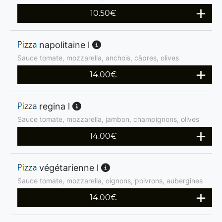
10.50
€
napolitaine l
Sauce tomate, mozzarella, anchois, câpres, olives
14.00
€
regina l
Sauce tomate, mozzarella, jambon, champignons, olives
14.00
€
végétarienne l
Sauce tomate, mozzarella, oignons, poivrons, aubergines
14.00
€