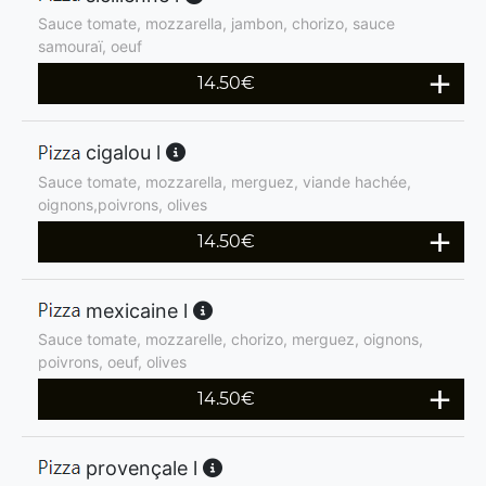
Sauce tomate, mozzarella, jambon, chorizo, sauce
samouraï, oeuf
14.50
€
cigalou l
Sauce tomate, mozzarella, merguez, viande hachée,
oignons,poivrons, olives
14.50
€
mexicaine l
Sauce tomate, mozzarelle, chorizo, merguez, oignons,
poivrons, oeuf, olives
14.50
€
provençale l