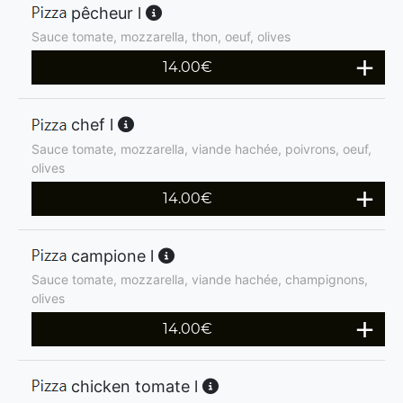
pêcheur l
Sauce tomate, mozzarella, thon, oeuf, olives
14.00
€
chef l
Sauce tomate, mozzarella, viande hachée, poivrons, oeuf,
olives
14.00
€
campione l
Sauce tomate, mozzarella, viande hachée, champignons,
olives
14.00
€
chicken tomate l