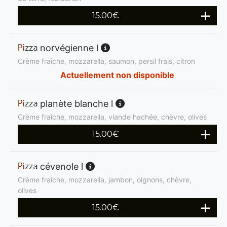
15.00
€
norvégienne l
Crème fraîche, mozzarella, saumon, persil frais, citron
Actuellement non disponible
planète blanche l
Crème fraîche, mozzarella, viande hachée, chèvre, olives
15.00
€
cévenole l
Crème fraîche, mozzarella, jambon, oignons, chèvre,
olives
15.00
€