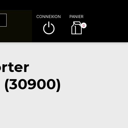
CONNEXION
PANIER
0
rter
 (30900)