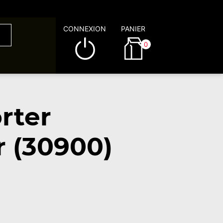
CONNEXION
PANIER
0
rter
 (30900)