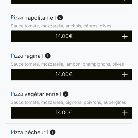
napolitaine l
Sauce tomate, mozzarella, anchois, câpres, olives
14.00
€
regina l
Sauce tomate, mozzarella, jambon, champignons, olives
14.00
€
végétarienne l
Sauce tomate, mozzarella, oignons, poivrons, aubergines
14.00
€
pêcheur l