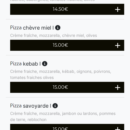
14.50
€
chèvre miel l
Crème fraîche, mozzarella, chèvre miel, olives
15.00
€
kebab l
Crème fraiche, mozzarella, kébab, oignons, poivrons,
tomates fraiches olives
15.00
€
savoyarde l
Crème fraîche, mozzarella, jambon ou lardons, pommes
de terre, reblochon
15.00
€