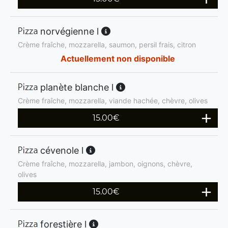
norvégienne l
Crème fraîche, mozzarella, saumon, persil frais, citron
Actuellement non disponible
planète blanche l
Crème fraîche, mozzarella, viande hachée, chèvre, olives
15.00
€
cévenole l
Crème fraîche, mozzarella, jambon, oignons, chèvre,
olives
15.00
€
forestière l