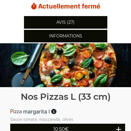
Actuellement fermé
AVIS (27)
INFORMATIONS
Nos Pizzas L (33 cm)
margarita l
Sauce tomate, mozzarella, olives
10.50
€