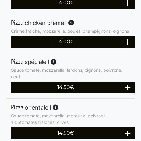
14.00
€
chicken crème l
Crème fraîche, mozzarella, poulet, champignons, oignons
14.00
€
spéciale l
Sauce tomate, mozzarella, lardons, oignons, poivrons,
oeuf
14.50
€
orientale l
Sauce tomate, mozzarella, merguez, poivrons,
13.5tomates fraiches, olives
14.50
€