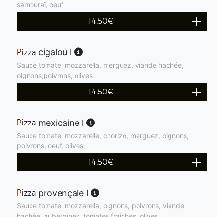
samouraï, oeuf
14.50
€
cigalou l
Sauce tomate, mozzarella, merguez, viande hachée,
oignons,poivrons, olives
14.50
€
mexicaine l
Sauce tomate, mozzarelle, chorizo, merguez, oignons,
poivrons, oeuf, olives
14.50
€
provençale l
Sauce tomate, mozzarella, oignons, poivrons, viande
hachée, aubergines, tomates fraiches, olives