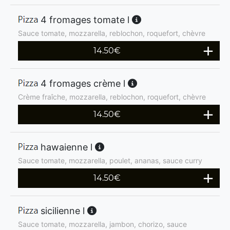
4 fromages tomate l
Sauce tomate, mozzarella, reblochon, roquefort, chèvre
14.50
€
4 fromages crème l
Crème fraîche, mozzarella, reblochon, roquefort, chèvre
14.50
€
hawaienne l
Sauce tomate, mozzarella, poulet, ananas, sauce curry
14.50
€
sicilienne l
Sauce tomate, mozzarella, jambon, chorizo, sauce