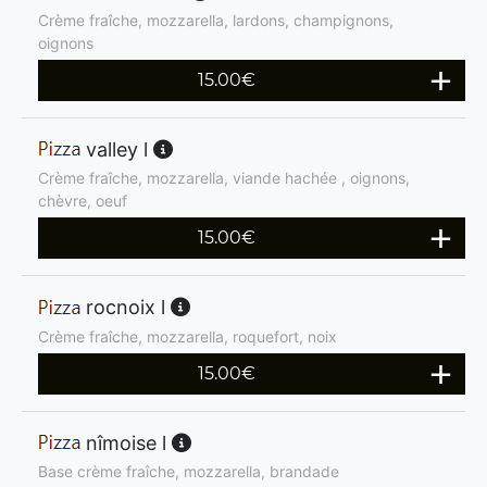
Crème fraîche, mozzarella, lardons, champignons,
oignons
15.00
€
valley l
Crème fraîche, mozzarella, viande hachée , oignons,
chèvre, oeuf
15.00
€
rocnoix l
Crème fraîche, mozzarella, roquefort, noix
15.00
€
nîmoise l
Base crème fraîche, mozzarella, brandade