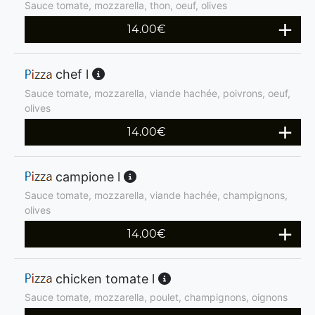
Sauce tomate, mozzarella, thon, oeuf, olives
14.00
€
chef l
Sauce tomate, mozzarella, viande hachée, poivrons, oeuf,
olives
14.00
€
campione l
Sauce tomate, mozzarella, viande hachée, champignons,
olives
14.00
€
chicken tomate l
Sauce tomate, mozzarella, poulet, champignons, oignons