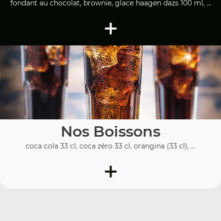
fondant au chocolat, brownie, glace haagen dazs 100 ml, ...
+
Nos Boissons
coca cola 33 cl, coca zéro 33 cl, orangina (33 cl), ...
+